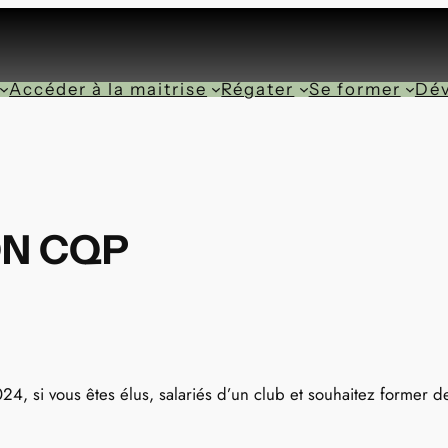
Accéder à la maitrise
Régater
Se former
Dév
ON CQP
24, si vous êtes élus, salariés d’un club et souhaitez former 