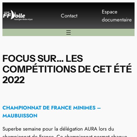
Aller
Espace
au
Contact
documentaire
contenu
FOCUS SUR… LES
COMPÉTITIONS DE CET ÉTÉ
2022
CHAMPIONNAT DE FRANCE MINIMES –
MAUBUISSON
Superbe semaine pour la délégation AURA lors du
championnat de France. Ce championnat permet chaque