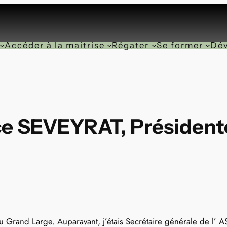
Accéder à la maitrise
Régater
Se former
Dév
e SEVEYRAT, Président
u Grand Large. Auparavant, j’étais Secrétaire générale de l’ 