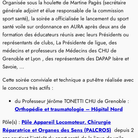
Organisée sous la houlette de Martine Pagès (secrétaire
générale adjoint et élue responsable de la commission
sport santé), la soirée a officialisée le lancement du sport
santé voile sur ordonnance en AURA après deux ans de
formation des éducateurs réunis avec leurs Présidents ou
représentants de clubs, La Présidente de ligue, des
médecins et professeurs de Médecins des CHU de
Grenoble et Lyon , des représentants des DAPAP Isère et
Savoie, …
Cette soirée conviviale et technique a put-être réalisée avec
le concours très actifs :
du Professeur Jérôme TONETTI CHU de Grenoble :
Orthopédie et traumatologie – Hôpital Nord
Pôle(s) :
Pôle Appareil Locomoteur, Chirurgie
Réparatrice et Organes des Sens (PALCROS)
depuis 2