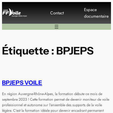
Aller
Espace
au
Contact
documentaire
contenu
Étiquette :
BPJEPS
BPJEPS VOILE
En région Auvergne-Rhône-Alpes, la formation débute ce mois de
septembre 2023 ! Cette formation permet de devenir moniteur de voile
professionnel et autonome sur l’ensemble des supports de la voile
légère. C’est la formation idéale pour devenir encadrant permanent