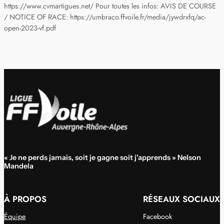
https://www.cvmartigues.net/ Pour toutes les infos: AVIS DE COURSE
/ NOTICE OF RACE: https://umbraco.ffvoile.fr/media/jywdrxfq/ac-
open-2023-vf.pdf
« Je ne perds jamais, soit je gagne soit j'apprends » Nelson
Mandela
À PROPOS
RÉSEAUX SOCIAUX
Équipe
Facebook