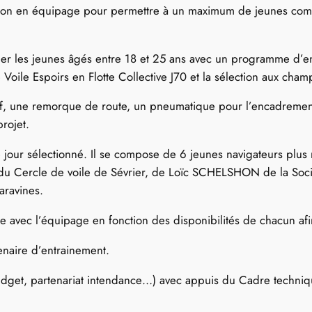
ation en équipage pour permettre à un maximum de jeunes compé
r les jeunes âgés entre 18 et 25 ans avec un programme d’entr
 Voile Espoirs en Flotte Collective J70 et la sélection aux ch
titif, une remorque de route, un pneumatique pour l’encadremen
projet.
our sélectionné. Il se compose de 6 jeunes navigateurs plus mo
Cercle de voile de Sévrier, de Loïc SCHELSHON de la Sociét
aravines.
avec l’équipage en fonction des disponibilités de chacun afin 
enaire d’entrainement.
budget, partenariat intendance…) avec appuis du Cadre techni