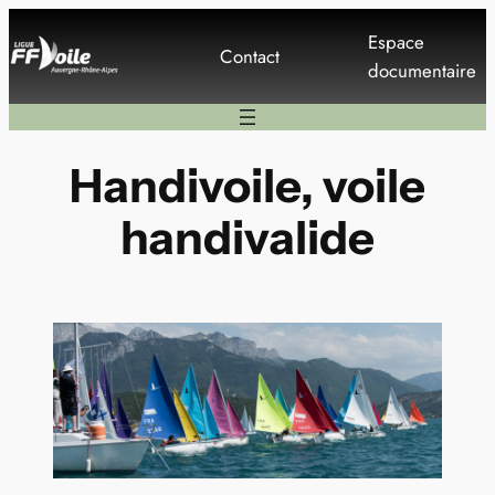
Aller
Espace
au
Contact
documentaire
contenu
Handivoile, voile
handivalide