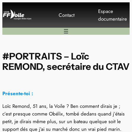
Aller
Espace
au
Contact
documentaire
contenu
#PORTRAITS – Loïc
REMOND, secrétaire du CTAV
Présente-toi :
Loïc Remond, 51 ans, la Voile ? Ben comment dirais je ;
c’est presque comme Obélix, tombé dedans quand j’étais
petit, je dirais même plus, sur un bateau quelque soit le
support dés que j’ai su marché donc un vrai pied marin.